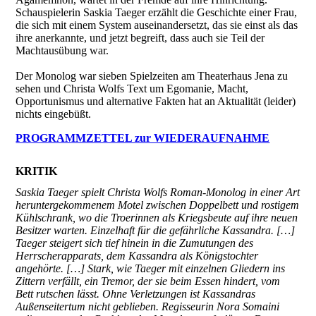
Schauspielerin Saskia Taeger erzählt die Geschichte einer Frau,
die sich mit einem System auseinandersetzt, das sie einst als das
ihre anerkannte, und jetzt begreift, dass auch sie Teil der
Machtausübung war.
Der Monolog war sieben Spielzeiten am Theaterhaus Jena zu
sehen und Christa Wolfs Text um Egomanie, Macht,
Opportunismus und alternative Fakten hat an Aktualität (leider)
nichts eingebüßt.
PROGRAMMZETTEL zur WIEDERAUFNAHME
KRITIK
Saskia Taeger spielt Christa Wolfs Roman-Monolog in einer Art
heruntergekommenem Motel zwischen Doppelbett und rostigem
Kühlschrank, wo die Troerinnen als Kriegsbeute auf ihre neuen
Besitzer warten. Einzelhaft für die gefährliche Kassandra. […]
Taeger steigert sich tief hinein in die Zumutungen des
Herrscherapparats, dem Kassandra als Königstochter
angehörte. […] Stark, wie Taeger mit einzelnen Gliedern ins
Zittern verfällt, ein Tremor, der sie beim Essen hindert, vom
Bett rutschen lässt. Ohne Verletzungen ist Kassandras
Außenseitertum nicht geblieben. Regisseurin Nora Somaini