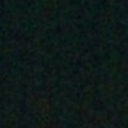
ANFANG
legale wunder GbR
NORA SOMAINI
FLÜSTERASPHALT